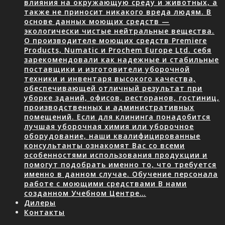
влияния на окружающую среду и животных, а
также не приносит никакого вреда людям. В
основе данных моющих средств —
экологически чистые нейтральные вещества.
О производителе моющих средств Premiere
Products, Numatic и Prochem Europe Ltd. себя
зарекомендовали как надежные и стабильные
поставщики и изготовители уборочной
техники и инвентаря высокого качества,
обеспечивающей отличный результат при
уборке зданий, офисов, ресторанов, гостиниц,
производственных и административных
помещений. Если для клининга понадобится
лучшая уборочная химия или уборочное
оборудование, наши квалифицированные
консультанты ознакомят Вас со всеми
особенностями использования продукции и
помогут подобрать именно то, что требуется
именно в данном случае. Обучение персонала
работе с моющими средствами В нами
созданном Учебном Центре…
Дилеры
Контакты