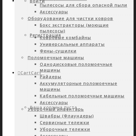
Войти
Пылесосы для сбора опасной пыли
Аксессуары
Оборудование для чистки ковров
Бокс экстракторы (моющие
пылесосы)
Регистрация
Ковровые комбайны
Универсальные аппараты
Фены-сушилки
Поломоечные машины
Однодисковые поломоечные
машины
Cart
Cart
0
Райдеры
Аккумуляторные поломоечные
машины
Кабельные поломоечные машины
Аксессуары
Ваша корзина пуста.
Уборочный инвентарь
Швабры (Флаундеры)
Сервисные тележки
Уборочные тележки
Аксессуары