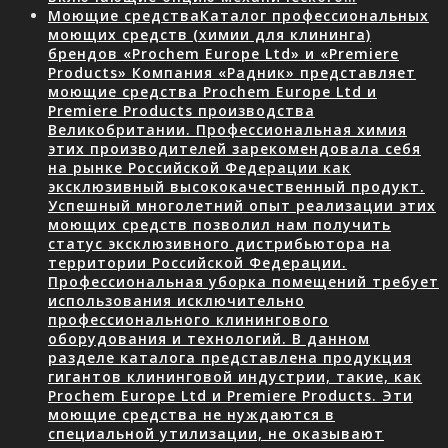
Моющие средства
Каталог профессиональных
моющих средств (химии для клининга)
брендов «Prochem Europe Ltd» и «Premiere
Products» Компания «Радник» представляет
моющие средства Prochem Europe Ltd и
Premiere Products производства
Великобритании. Профессиональная химия
этих производителей зарекомендовала себя
на рынке Российской Федерации как
эксклюзивный высококачественный продукт.
Успешный многолетний опыт реализации этих
моющих средств позволил нам получить
статус эксклюзивного дистрибьютора на
территории Российской Федерации.
Профессиональная уборка помещений требует
использования исключительно
профессионального клинингового
оборудования и технологий. В данном
разделе каталога представлена продукция
гигантов клининговой индустрии, такие, как
Prochem Europe Ltd и Premiere Products. Эти
моющие средства не нуждаются в
специальной утилизации, не оказывают