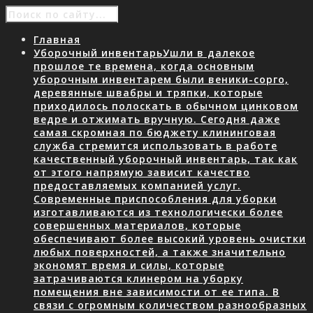
Главная
Уборочный инвентарь
Ушли в далекое
прошлое те времена, когда основным
уборочным инвентарем были веники-сорго,
деревянные швабры и тряпки, которые
приходилось полоскать в обычном цинковом
ведре и отжимать вручную. Сегодня даже
самая скромная по бюджету клининговая
служба стремится использовать в работе
качественный уборочный инвентарь, так как
от этого напрямую зависит качество
предоставляемых компанией услуг.
Современные приспособления для уборки
изготавливаются из технологически более
совершенных материалов, которые
обеспечивают более высокий уровень очистки
любых поверхностей, а также значительно
экономят время и силы, которые
затрачиваются клинером на уборку
помещения вне зависимости от ее типа. В
связи с огромным количеством разнообразных