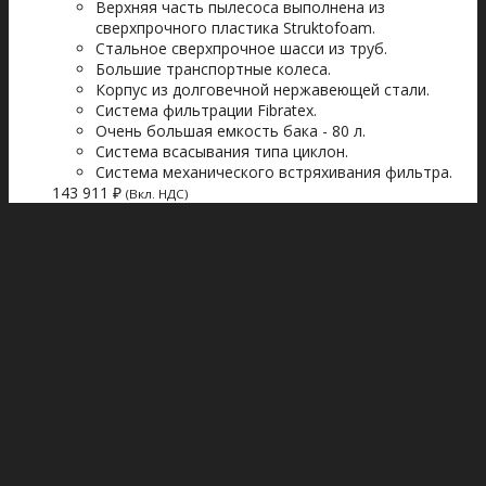
Верхняя часть пылесоса выполнена из
сверхпрочного пластика Struktofoam.
Стальное сверхпрочное шасси из труб.
Большие транспортные колеса.
Корпус из долговечной нержавеющей стали.
Система фильтрации Fibratex.
Очень большая емкость бака - 80 л.
Система всасывания типа циклон.
Система механического встряхивания фильтра.
143 911
₽
(Вкл. НДС)