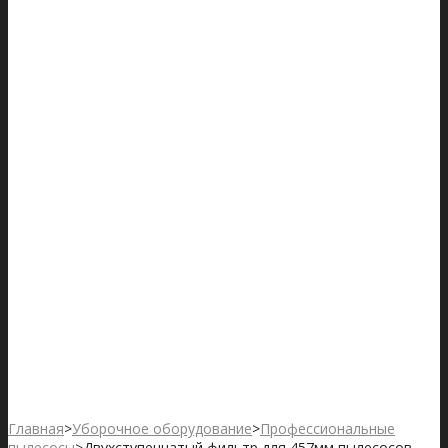
Главная
>
Уборочное оборудование
>
Профессиональные
пылесосы
>
Двухступенчатый фильтр для 457мм пылесосов