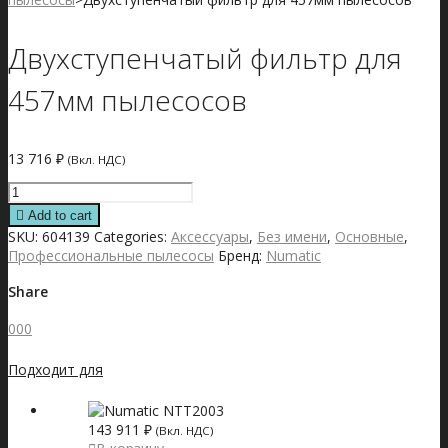
Двухступенчатый фильтр для
457мм пылесосов
13 716
₽
(Вкл. НДС)
Двухступенчатый
фильтр
Add to cart
для
SKU:
604139
Categories:
Аксессуары
,
Без имени
,
Основные
,
457мм
Профессиональные пылесосы
Бренд:
Numatic
пылесосов
quantity
Share
0
0
0
Подходит для
143 911
₽
(Вкл. НДС)