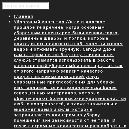
Главная
Уборочный инвентарь
Ушли в далекое
прошлое те времена, когда основным
уборочным инвентарем были веники-сорго,
деревянные швабры и тряпки, которые
приходилось полоскать в обычном цинковом
ведре и отжимать вручную. Сегодня даже
самая скромная по бюджету клининговая
служба стремится использовать в работе
качественный уборочный инвентарь, так как
от этого напрямую зависит качество
предоставляемых компанией услуг.
Современные приспособления для уборки
изготавливаются из технологически более
совершенных материалов, которые
обеспечивают более высокий уровень очистки
любых поверхностей, а также значительно
экономят время и силы, которые
затрачиваются клинером на уборку
помещения вне зависимости от ее типа. В
связи с огромным количеством разнообразных