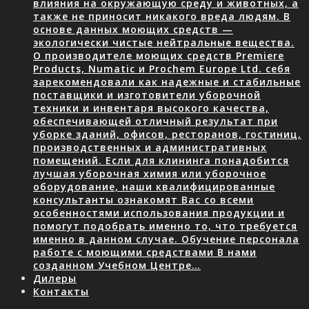
влияния на окружающую среду и животных, а
также не приносит никакого вреда людям. В
основе данных моющих средств —
экологически чистые нейтральные вещества.
О производителе моющих средств Premiere
Products, Numatic и Prochem Europe Ltd. себя
зарекомендовали как надежные и стабильные
поставщики и изготовители уборочной
техники и инвентаря высокого качества,
обеспечивающей отличный результат при
уборке зданий, офисов, ресторанов, гостиниц,
производственных и административных
помещений. Если для клининга понадобится
лучшая уборочная химия или уборочное
оборудование, наши квалифицированные
консультанты ознакомят Вас со всеми
особенностями использования продукции и
помогут подобрать именно то, что требуется
именно в данном случае. Обучение персонала
работе с моющими средствами В нами
созданном Учебном Центре…
Дилеры
Контакты