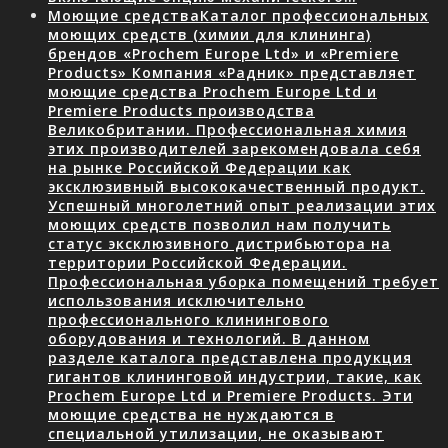
Моющие средства
Каталог профессиональных
моющих средств (химии для клининга)
брендов «Prochem Europe Ltd» и «Premiere
Products» Компания «Радник» представляет
моющие средства Prochem Europe Ltd и
Premiere Products производства
Великобритании. Профессиональная химия
этих производителей зарекомендовала себя
на рынке Российской Федерации как
эксклюзивный высококачественный продукт.
Успешный многолетний опыт реализации этих
моющих средств позволил нам получить
статус эксклюзивного дистрибьютора на
территории Российской Федерации.
Профессиональная уборка помещений требует
использования исключительно
профессионального клинингового
оборудования и технологий. В данном
разделе каталога представлена продукция
гигантов клининговой индустрии, такие, как
Prochem Europe Ltd и Premiere Products. Эти
моющие средства не нуждаются в
специальной утилизации, не оказывают