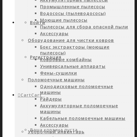
Промышленные пылесосы
Водососы (пылеводососы)
Моющие пылесосы
Войти
Пылесосы для сбора опасной пыли
Аксессуары
Оборудование для чистки ковров
Бокс экстракторы (моющие
пылесосы)
Регистрация
Ковровые комбайны
Универсальные аппараты
Фены-сушилки
Поломоечные машины
Однодисковые поломоечные
машины
Cart
Cart
0
Райдеры
Аккумуляторные поломоечные
машины
Кабельные поломоечные машины
Аксессуары
Ваша корзина пуста.
Уборочный инвентарь