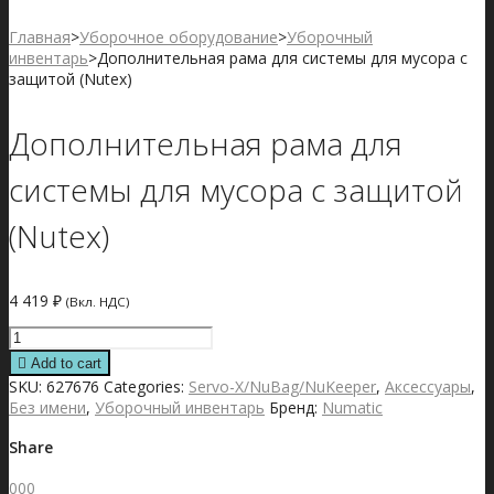
Главная
>
Уборочное оборудование
>
Уборочный
инвентарь
>
Дополнительная рама для системы для мусора с
защитой (Nutex)
Дополнительная рама для
системы для мусора с защитой
(Nutex)
4 419
₽
(Вкл. НДС)
Дополнительная
рама
Add to cart
для
SKU:
627676
Categories:
Servo-X/NuBag/NuKeeper
,
Аксессуары
,
системы
Без имени
,
Уборочный инвентарь
Бренд:
Numatic
для
мусора
Share
с
защитой
0
0
0