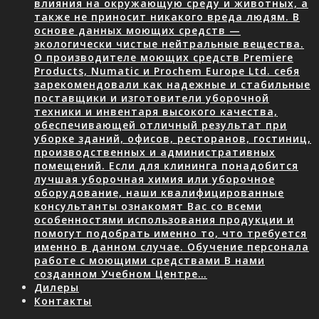
влияния на окружающую среду и животных, а
также не приносит никакого вреда людям. В
основе данных моющих средств —
экологически чистые нейтральные вещества.
О производителе моющих средств Premiere
Products, Numatic и Prochem Europe Ltd. себя
зарекомендовали как надежные и стабильные
поставщики и изготовители уборочной
техники и инвентаря высокого качества,
обеспечивающей отличный результат при
уборке зданий, офисов, ресторанов, гостиниц,
производственных и административных
помещений. Если для клининга понадобится
лучшая уборочная химия или уборочное
оборудование, наши квалифицированные
консультанты ознакомят Вас со всеми
особенностями использования продукции и
помогут подобрать именно то, что требуется
именно в данном случае. Обучение персонала
работе с моющими средствами В нами
созданном Учебном Центре…
Дилеры
Контакты