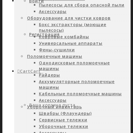
Войти
Пылесосы для сбора опасной пыли
Аксессуары
Оборудование для чистки ковров
Бокс экстракторы (моющие
пылесосы)
Регистрация
Ковровые комбайны
Универсальные аппараты
Фены-сушилки
Поломоечные машины
Однодисковые поломоечные
машины
Cart
Cart
0
Райдеры
Аккумуляторные поломоечные
машины
Кабельные поломоечные машины
Аксессуары
Ваша корзина пуста.
Уборочный инвентарь
Швабры (Флаундеры)
Сервисные тележки
Уборочные тележки
Аксессуары