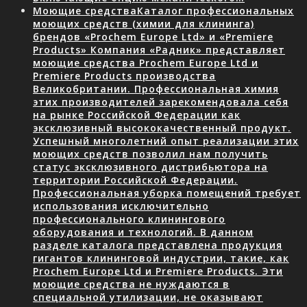
Моющие средства
Каталог профессиональных
моющих средств (химии для клининга)
брендов «Prochem Europe Ltd» и «Premiere
Products» Компания «Радник» представляет
моющие средства Prochem Europe Ltd и
Premiere Products производства
Великобритании. Профессиональная химия
этих производителей зарекомендовала себя
на рынке Российской Федерации как
эксклюзивный высококачественный продукт.
Успешный многолетний опыт реализации этих
моющих средств позволил нам получить
статус эксклюзивного дистрибьютора на
территории Российской Федерации.
Профессиональная уборка помещений требует
использования исключительно
профессионального клинингового
оборудования и технологий. В данном
разделе каталога представлена продукция
гигантов клининговой индустрии, такие, как
Prochem Europe Ltd и Premiere Products. Эти
моющие средства не нуждаются в
специальной утилизации, не оказывают