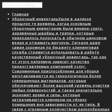
Главная
Уборочный инвентарь
Ушли в далекое
прошлое те времена, когда основным
уборочным инвентарем были веники-сорго,
деревянные швабры и тряпки, которые
приходилось полоскать в обычном цинковом
ведре и отжимать вручную. Сегодня даже
самая скромная по бюджету клининговая
служба стремится использовать в работе
качественный уборочный инвентарь, так как
от этого напрямую зависит качество
предоставляемых компанией услуг.
Современные приспособления для уборки
изготавливаются из технологически более
совершенных материалов, которые
обеспечивают более высокий уровень очистки
любых поверхностей, а также значительно
экономят время и силы, которые
затрачиваются клинером на уборку
помещения вне зависимости от ее типа. В
связи с огромным количеством разнообразных