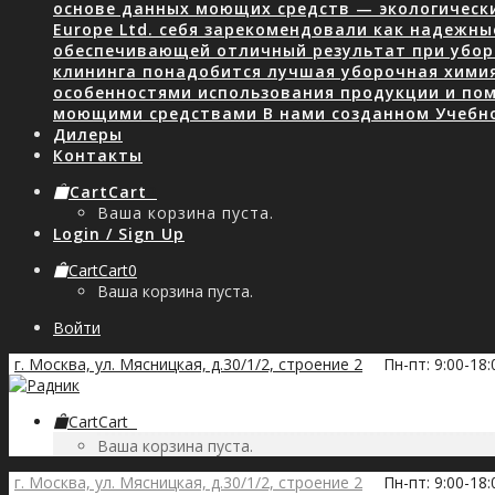
основе данных моющих средств — экологически
Europe Ltd. себя зарекомендовали как надежны
обеспечивающей отличный результат при уборк
клининга понадобится лучшая уборочная хими
особенностями использования продукции и пом
моющими средствами В нами созданном Учебн
Дилеры
Контакты
Cart
Cart
0
Ваша корзина пуста.
Login / Sign Up
Cart
Cart
0
Ваша корзина пуста.
Войти
г. Москва, ул. Мясницкая, д.30/1/2, строение 2
Пн-пт: 9:00-18
Cart
Cart
0
Ваша корзина пуста.
г. Москва, ул. Мясницкая, д.30/1/2, строение 2
Пн-пт: 9:00-18