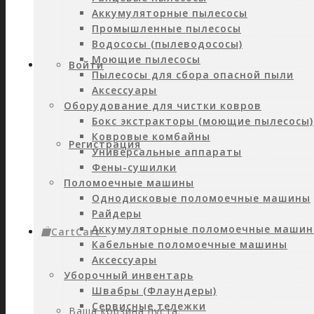
Аккумуляторные пылесосы
Промышленные пылесосы
Водососы (пылеводососы)
Моющие пылесосы
Войти
Пылесосы для сбора опасной пыли
Аксессуары
Оборудование для чистки ковров
Бокс экстракторы (моющие пылесосы)
Ковровые комбайны
Регистрация
Универсальные аппараты
Фены-сушилки
Поломоечные машины
Однодисковые поломоечные машины
Райдеры
Аккумуляторные поломоечные маши
Cart
Cart
0
Кабельные поломоечные машины
Аксессуары
Уборочный инвентарь
Швабры (Флаундеры)
Сервисные тележки
Ваша корзина пуста.