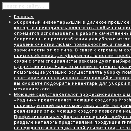
Главная
Уборочный инвентарь
Ушли в далекое прошлое 
которые приходилось полоскать в обычном ци
стремится использовать в работе качественны
Современные приспособления для уборки изгот
уровень очистки любых поверхностей, а также
зависимости от ее типа. В связи с огромным 
приспособлений для уборки часто встает пробл
связи с этим специалисты рекомендуют выбир
сфере клининга. Наша компания в рамках реал
помогающие успешно осуществлять уборку пом
сочетание инновационных технологий и прогр
вы сможете подобрать инвентарь для уборки
механического…
Моющие средства
Каталог профессиональных мо
«Радник» представляет моющие средства Proch
производителей зарекомендовала себя на рын
реализации этих моющих средств позволил нам
Профессиональная уборка помещений требует 
разделе каталога представлена продукция гига
не нуждаются в специальной утилизации, не о