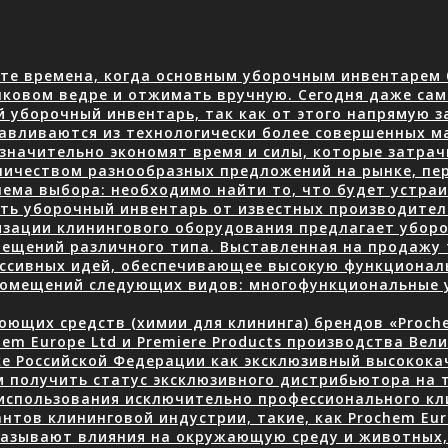
те времена, когда основным уборочным инвентарем 
нковом ведре и отжимать вручную. Сегодня даже сам
й уборочный инвентарь, так как от этого напрямую з
авливаются из технологически более совершенных м
 значительно экономят время и силы, которые затра
количеством разнообразных предложений на рынке, пе
ема выбора: необходимо найти то, что будет устраив
ать уборочный инвентарь от известных производите
изации клинингового оборудования предлагает уборо
ещений различного типа. Выставленная на продажу 
ессивных идей, обеспечивающее высокую функционал
 помещений следующих видов: многофункциональные
ющих средств (химии для клининга) брендов «Prochem
em Europe Ltd и Premiere Products производства Вел
ке Российской Федерации как эксклюзивный высокок
 получить статус эксклюзивного дистрибьютора на 
использования исключительно профессионального кли
нтов клининговой индустрии, такие, как Prochem Eur
казывают влияния на окружающую среду и животных, 