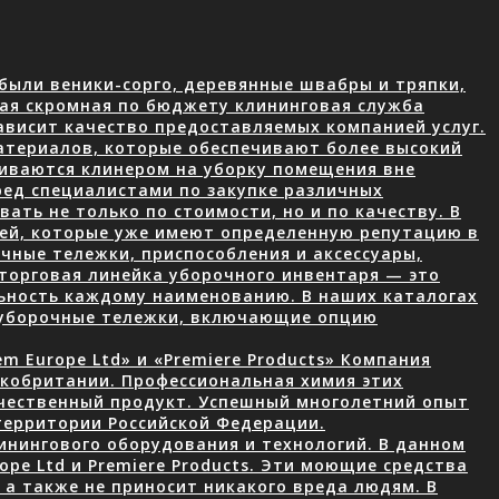
были веники-сорго, деревянные швабры и тряпки,
ая скромная по бюджету клининговая служба
ависит качество предоставляемых компанией услуг.
атериалов, которые обеспечивают более высокий
чиваются клинером на уборку помещения вне
ред специалистами по закупке различных
ать не только по стоимости, но и по качеству. В
лей, которые уже имеют определенную репутацию в
чные тележки, приспособления и аксессуары,
торговая линейка уборочного инвентаря — это
ьность каждому наименованию. В наших каталогах
 уборочные тележки, включающие опцию
 Europe Ltd» и «Premiere Products» Компания
икобритании. Профессиональная химия этих
ачественный продукт. Успешный многолетний опыт
территории Российской Федерации.
нингового оборудования и технологий. В данном
ope Ltd и Premiere Products. Эти моющие средства
а также не приносит никакого вреда людям. В