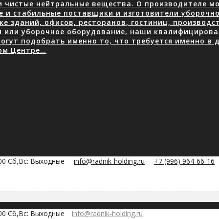
 чистые нейтральные вещества. О производителе мою
е и стабильные поставщики и изготовители уборочно
е зданий, офисов, ресторанов, гостиниц, производ
я или уборочное оборудование, наши квалифицирова
огут подобрать именно то, что требуется именно в д
ом Центре…
:00 Сб,Вс: Выходные
info@radnik-holding.ru
+7 (996) 964-66-16
:00 Сб,Вс: Выходные
info@radnik-holding.ru