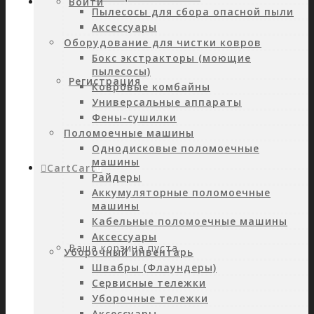
Войти
Пылесосы для сбора опасной пыли
Аксессуары
Оборудование для чистки ковров
Бокс экстракторы (моющие
пылесосы)
Регистрация
Ковровые комбайны
Универсальные аппараты
Фены-сушилки
Поломоечные машины
Однодисковые поломоечные
машины
Cart
Cart
0
Райдеры
Аккумуляторные поломоечные
машины
Кабельные поломоечные машины
Аксессуары
Ваша корзина пуста.
Уборочный инвентарь
Швабры (Флаундеры)
Сервисные тележки
Уборочные тележки
Аксессуары