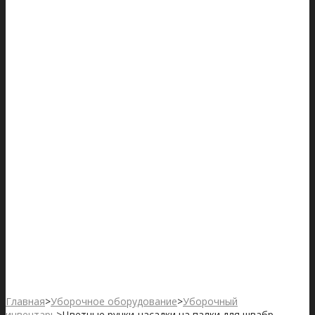
Главная
>
Уборочное оборудование
>
Уборочный
инвентарь
>
Цветные ручки-насадки на палки для швабр,