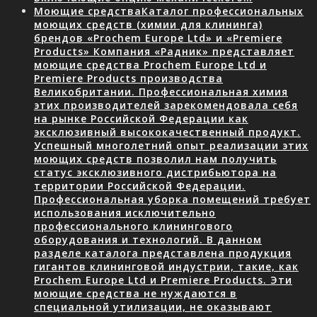
Моющие средства
Каталог профессиональных
моющих средств (химии для клининга)
брендов «Prochem Europe Ltd» и «Premiere
Products» Компания «Радник» представляет
моющие средства Prochem Europe Ltd и
Premiere Products производства
Великобритании. Профессиональная химия
этих производителей зарекомендовала себя
на рынке Российской Федерации как
эксклюзивный высококачественный продукт.
Успешный многолетний опыт реализации этих
моющих средств позволил нам получить
статус эксклюзивного дистрибьютора на
территории Российской Федерации.
Профессиональная уборка помещений требует
использования исключительно
профессионального клинингового
оборудования и технологий. В данном
разделе каталога представлена продукция
гигантов клининговой индустрии, такие, как
Prochem Europe Ltd и Premiere Products. Эти
моющие средства не нуждаются в
специальной утилизации, не оказывают