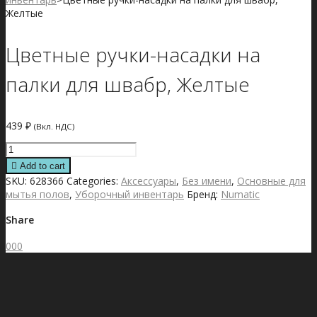
Желтые
Цветные ручки-насадки на
палки для швабр, Желтые
439
₽
(Вкл. НДС)
Цветные
ручки-
Add to cart
насадки
SKU:
628366
Categories:
Аксессуары
,
Без имени
,
Основные для
на
мытья полов
,
Уборочный инвентарь
Бренд:
Numatic
палки
для
Share
швабр,
Желтые
0
0
0
quantity