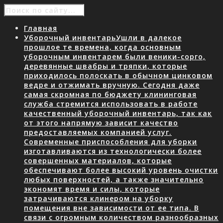
Главная
Уборочный инвентарь
Ушли в далекое
прошлое те времена, когда основным
уборочным инвентарем были веники-сорго,
деревянные швабры и тряпки, которые
приходилось полоскать в обычном цинковом
ведре и отжимать вручную. Сегодня даже
самая скромная по бюджету клининговая
служба стремится использовать в работе
качественный уборочный инвентарь, так как
от этого напрямую зависит качество
предоставляемых компанией услуг.
Современные приспособления для уборки
изготавливаются из технологически более
совершенных материалов, которые
обеспечивают более высокий уровень очистки
любых поверхностей, а также значительно
экономят время и силы, которые
затрачиваются клинером на уборку
помещения вне зависимости от ее типа. В
связи с огромным количеством разнообразных