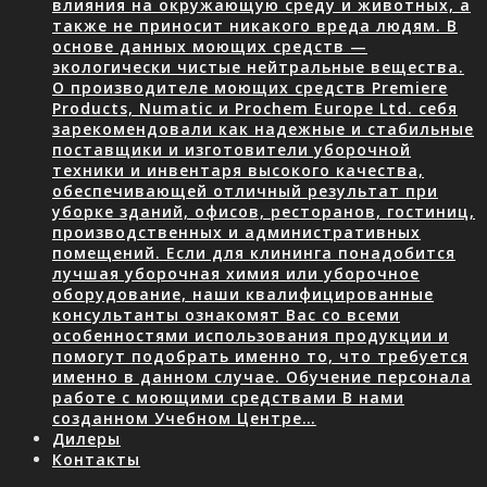
влияния на окружающую среду и животных, а
также не приносит никакого вреда людям. В
основе данных моющих средств —
экологически чистые нейтральные вещества.
О производителе моющих средств Premiere
Products, Numatic и Prochem Europe Ltd. себя
зарекомендовали как надежные и стабильные
поставщики и изготовители уборочной
техники и инвентаря высокого качества,
обеспечивающей отличный результат при
уборке зданий, офисов, ресторанов, гостиниц,
производственных и административных
помещений. Если для клининга понадобится
лучшая уборочная химия или уборочное
оборудование, наши квалифицированные
консультанты ознакомят Вас со всеми
особенностями использования продукции и
помогут подобрать именно то, что требуется
именно в данном случае. Обучение персонала
работе с моющими средствами В нами
созданном Учебном Центре…
Дилеры
Контакты