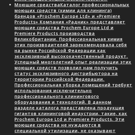
Моющие средства
Каталог профессиональных
моющих средств (химии для клининга)
брендов «Prochem Europe Ltd» и «Premiere
Products» Компания «Радник» представляет
моющие средства Prochem Europe Ltd и
Premiere Products производства
Великобритании. Профессиональная химия
этих производителей зарекомендовала себя
на рынке Российской Федерации как
эксклюзивный высококачественный продукт.
Успешный многолетний опыт реализации этих
моющих средств позволил нам получить
статус эксклюзивного дистрибьютора на
территории Российской Федерации.
Профессиональная уборка помещений требует
использования исключительно
профессионального клинингового
оборудования и технологий. В данном
разделе каталога представлена продукция
гигантов клининговой индустрии, такие, как
Prochem Europe Ltd и Premiere Products. Эти
моющие средства не нуждаются в
специальной утилизации, не оказывают