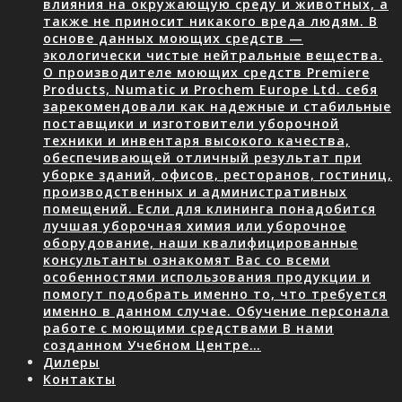
влияния на окружающую среду и животных, а
также не приносит никакого вреда людям. В
основе данных моющих средств —
экологически чистые нейтральные вещества.
О производителе моющих средств Premiere
Products, Numatic и Prochem Europe Ltd. себя
зарекомендовали как надежные и стабильные
поставщики и изготовители уборочной
техники и инвентаря высокого качества,
обеспечивающей отличный результат при
уборке зданий, офисов, ресторанов, гостиниц,
производственных и административных
помещений. Если для клининга понадобится
лучшая уборочная химия или уборочное
оборудование, наши квалифицированные
консультанты ознакомят Вас со всеми
особенностями использования продукции и
помогут подобрать именно то, что требуется
именно в данном случае. Обучение персонала
работе с моющими средствами В нами
созданном Учебном Центре…
Дилеры
Контакты