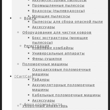
Промышленные пылесосы
Водососы (пылеводососы)
Моющие пылесосы
Войти
Пылесосы для сбора опасной пыли
Аксессуары
Оборудование для чистки ковров
Бокс экстракторы (моющие
пылесосы)
Регистрация
Ковровые комбайны
Универсальные аппараты
Фены-сушилки
Поломоечные машины
Однодисковые поломоечные
машины
Cart
Cart
0
Райдеры
Аккумуляторные поломоечные
машины
Кабельные поломоечные машины
Аксессуары
Ваша корзина пуста.
Уборочный инвентарь