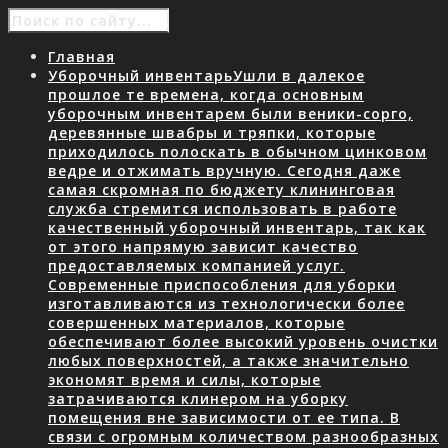
Главная
Уборочный инвентарь
Ушли в далекое
прошлое те времена, когда основным
уборочным инвентарем были веники-сорго,
деревянные швабры и тряпки, которые
приходилось полоскать в обычном цинковом
ведре и отжимать вручную. Сегодня даже
самая скромная по бюджету клининговая
служба стремится использовать в работе
качественный уборочный инвентарь, так как
от этого напрямую зависит качество
предоставляемых компанией услуг.
Современные приспособления для уборки
изготавливаются из технологически более
совершенных материалов, которые
обеспечивают более высокий уровень очистки
любых поверхностей, а также значительно
экономят время и силы, которые
затрачиваются клинером на уборку
помещения вне зависимости от ее типа. В
связи с огромным количеством разнообразных