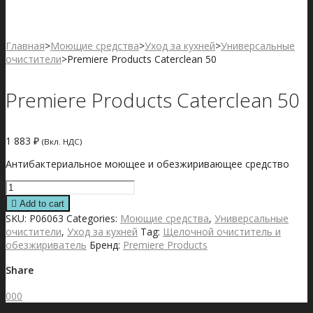
Главная
>
Моющие средства
>
Уход за кухней
>
Универсальные
очистители
>
Premiere Products Caterclean 50
Premiere Products Caterclean 50
1 883
₽
(Вкл. НДС)
Антибактериальное моющее и обезжиривающее средство
Premiere
Products
Add to cart
Caterclean
SKU:
P06063
Categories:
Моющие средства
,
Универсальные
50
очистители
,
Уход за кухней
Tag:
Щелочной очиститель и
quantity
обезжириватель
Бренд:
Premiere Products
Share
0
0
0