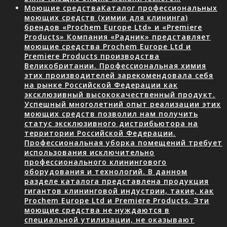
Моющие средства
Каталог профессиональных
моющих средств (химии для клининга)
брендов «Prochem Europe Ltd» и «Premiere
Products» Компания «Радник» представляет
моющие средства Prochem Europe Ltd и
Premiere Products производства
Великобритании. Профессиональная химия
этих производителей зарекомендовала себя
на рынке Российской Федерации как
эксклюзивный высококачественный продукт.
Успешный многолетний опыт реализации этих
моющих средств позволил нам получить
статус эксклюзивного дистрибьютора на
территории Российской Федерации.
Профессиональная уборка помещений требует
использования исключительно
профессионального клинингового
оборудования и технологий. В данном
разделе каталога представлена продукция
гигантов клининговой индустрии, такие, как
Prochem Europe Ltd и Premiere Products. Эти
моющие средства не нуждаются в
специальной утилизации, не оказывают