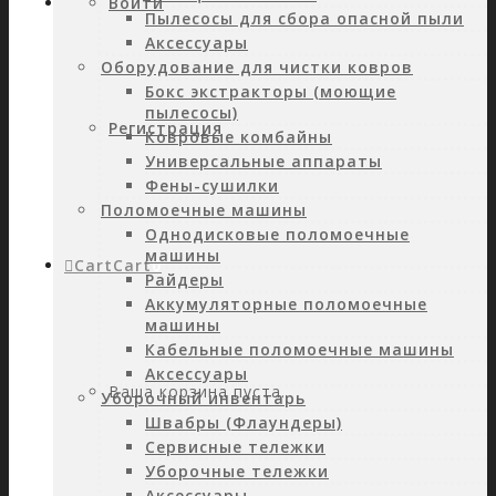
Войти
Пылесосы для сбора опасной пыли
Аксессуары
Оборудование для чистки ковров
Бокс экстракторы (моющие
пылесосы)
Регистрация
Ковровые комбайны
Универсальные аппараты
Фены-сушилки
Поломоечные машины
Однодисковые поломоечные
машины
Cart
Cart
0
Райдеры
Аккумуляторные поломоечные
машины
Кабельные поломоечные машины
Аксессуары
Ваша корзина пуста.
Уборочный инвентарь
Швабры (Флаундеры)
Сервисные тележки
Уборочные тележки
Аксессуары