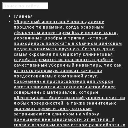
Главная
Уборочный инвентарь
Ушли в далекое
прошлое те времена, когда основным
уборочным инвентарем были веники-сорго,
деревянные швабры и тряпки, которые
приходилось полоскать в обычном цинковом
ведре и отжимать вручную. Сегодня даже
самая скромная по бюджету клининговая
служба стремится использовать в работе
качественный уборочный инвентарь, так как
от этого напрямую зависит качество
предоставляемых компанией услуг.
Современные приспособления для уборки
изготавливаются из технологически более
совершенных материалов, которые
обеспечивают более высокий уровень очистки
любых поверхностей, а также значительно
экономят время и силы, которые
затрачиваются клинером на уборку
помещения вне зависимости от ее типа. В
связи с огромным количеством разнообразных