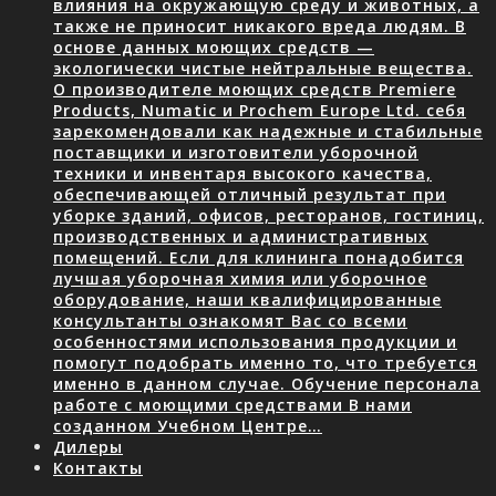
влияния на окружающую среду и животных, а
также не приносит никакого вреда людям. В
основе данных моющих средств —
экологически чистые нейтральные вещества.
О производителе моющих средств Premiere
Products, Numatic и Prochem Europe Ltd. себя
зарекомендовали как надежные и стабильные
поставщики и изготовители уборочной
техники и инвентаря высокого качества,
обеспечивающей отличный результат при
уборке зданий, офисов, ресторанов, гостиниц,
производственных и административных
помещений. Если для клининга понадобится
лучшая уборочная химия или уборочное
оборудование, наши квалифицированные
консультанты ознакомят Вас со всеми
особенностями использования продукции и
помогут подобрать именно то, что требуется
именно в данном случае. Обучение персонала
работе с моющими средствами В нами
созданном Учебном Центре…
Дилеры
Контакты