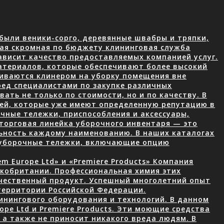
были веники-сорго, деревянные швабры и тряпки,
ая скромная по бюджету клининговая служба
ависит качество предоставляемых компанией услуг.
атериалов, которые обеспечивают более высокий
чиваются клинером на уборку помещения вне
ред специалистами по закупке различных
ать не только по стоимости, но и по качеству. В
лей, которые уже имеют определенную репутацию в
чные тележки, приспособления и аксессуары,
торговая линейка уборочного инвентаря — это
ьность каждому наименованию. В наших каталогах
 уборочные тележки, включающие опцию
 Europe Ltd» и «Premiere Products» Компания
икобритании. Профессиональная химия этих
ачественный продукт. Успешный многолетний опыт
территории Российской Федерации.
нингового оборудования и технологий. В данном
ope Ltd и Premiere Products. Эти моющие средства
а также не приносит никакого вреда людям. В