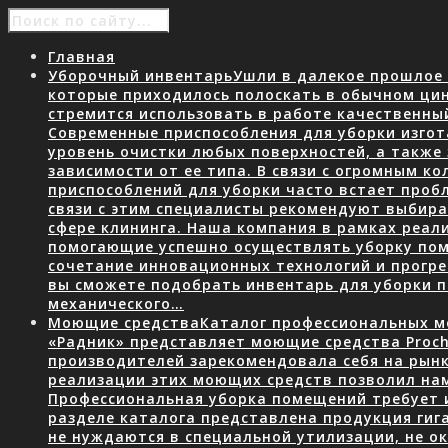
Главная
Уборочный инвентарь
Ушли в далекое прошлое 
которые приходилось полоскать в обычном ци
стремится использовать в работе качественны
Современные приспособления для уборки изгот
уровень очистки любых поверхностей, а также
зависимости от ее типа. В связи с огромным 
приспособлений для уборки часто встает пробл
связи с этим специалисты рекомендуют выбир
сфере клининга. Наша компания в рамках реал
помогающие успешно осуществлять уборку пом
сочетание инновационных технологий и прогр
вы сможете подобрать инвентарь для уборки
механического…
Моющие средства
Каталог профессиональных мо
«Радник» представляет моющие средства Proch
производителей зарекомендовала себя на рын
реализации этих моющих средств позволил нам
Профессиональная уборка помещений требует 
разделе каталога представлена продукция гига
не нуждаются в специальной утилизации, не о