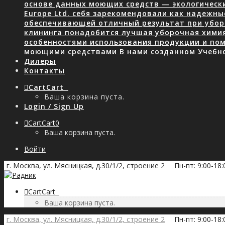
основе данных моющих средств — экологически
Europe Ltd. себя зарекомендовали как надежны
обеспечивающей отличный результат при уборк
клининга понадобится лучшая уборочная хими
особенностями использования продукции и пом
моющими средствами В нами созданном Учебн
Дилеры
Контакты
Cart
Cart
0
Ваша корзина пуста.
Login / Sign Up
Cart
Cart
0
Ваша корзина пуста.
Войти
г. Москва, ул. Мясницкая, д.30/1/2, строение 2
Пн-пт: 9:00-18
Cart
Cart
0
Ваша корзина пуста.
г. Москва, ул. Мясницкая, д.30/1/2, строение 2
Пн-пт: 9:00-18