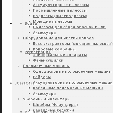
Аккумуляторные пылесосы
Промышленные пылесосы
Водососы (пылеводососы)
Моющие пылесосы
Войти
Пылесосы для сбора опасной пыли
Аксессуары
Оборудование для чистки ковров
Бокс экстракторы (моющие пылесосы)
Ковровые комбайны
Регистрация
Универсальные аппараты
Фены-сушилки
Поломоечные машины
Однодисковые поломоечные машины
Райдеры
Аккумуляторные поломоечные маши
Cart
Cart
0
Кабельные поломоечные машины
Аксессуары
Уборочный инвентарь
Швабры (Флаундеры)
Сервисные тележки
Ваша корзина пуста.