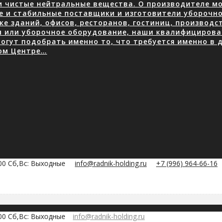
 чистые нейтральные вещества. О производителе мою
е и стабильные поставщики и изготовители уборочно
е зданий, офисов, ресторанов, гостиниц, производ
я или уборочное оборудование, наши квалифицирова
огут подобрать именно то, что требуется именно в д
ом Центре…
:00 Сб,Вс: Выходные
info@radnik-holding.ru
+7 (996) 964-66-16
:00 Сб,Вс: Выходные
info@radnik-holding.ru