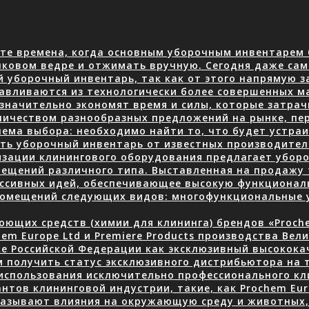
те времена, когда основным уборочным инвентарем 
нковом ведре и отжимать вручную. Сегодня даже сам
й уборочный инвентарь, так как от этого напрямую з
авливаются из технологически более совершенных м
 значительно экономят время и силы, которые затра
количеством разнообразных предложений на рынке, пе
ема выбора: необходимо найти то, что будет устраив
ать уборочный инвентарь от известных производите
изации клинингового оборудования предлагает уборо
ещений различного типа. Выставленная на продажу 
ессивных идей, обеспечивающее высокую функционал
 помещений следующих видов: многофункциональные
ющих средств (химии для клининга) брендов «Prochem
em Europe Ltd и Premiere Products производства Вел
ке Российской Федерации как эксклюзивный высокок
 получить статус эксклюзивного дистрибьютора на 
использования исключительно профессионального кли
нтов клининговой индустрии, такие, как Prochem Eur
казывают влияния на окружающую среду и животных, 